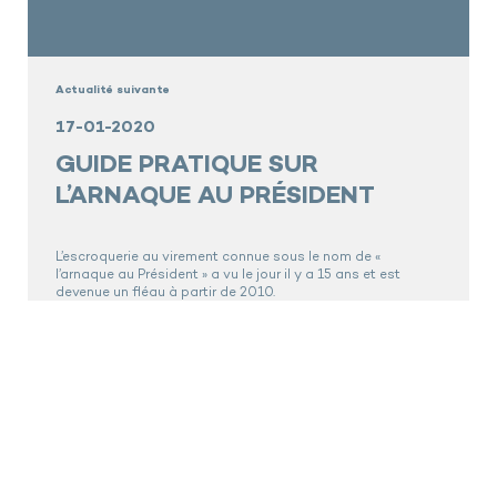
Actualité suivante
17-01-2020
GUIDE PRATIQUE SUR
L’ARNAQUE AU PRÉSIDENT
L’escroquerie au virement connue sous le nom de «
l’arnaque au Président » a vu le jour il y a 15 ans et est
devenue un fléau à partir de 2010.
Bien que son « inventeur » purge actuellement une peine de
7 ans de prison, et malgré plusieurs affaires très
médiatiques, beaucoup de PME et de grands groupes en
sont encore les victimes aujourd’hui.
Les banques elles-mêmes, qui ont pourtant mis en place
des procédures de virements sécurisés et qui sont
confrontées à ce type de fraudes régulièrement, continuent
de se faire piéger.
Sharp a édité un guide pratique consacré à cette