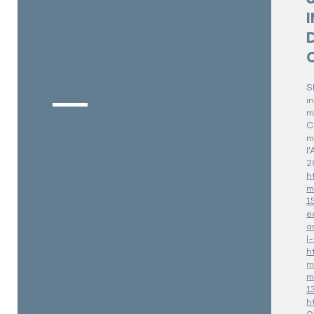
S
i
m
C
m
l
2
h
m
1
e
a
l
h
m
m
1
h