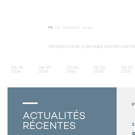
FR
EN
CONTACT
LEGAL
PRÉSENTATION
DOMAINES D’INTERVENTI
06-25
06-25
02-04
01-20
01-10
2026
2026
2026
2026
2025
P
ACTUALITÉS
RÉCENTES
2