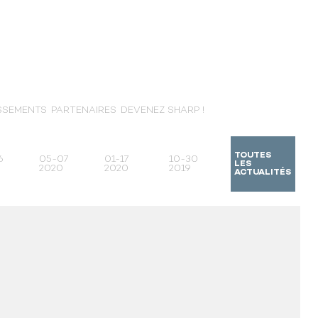
SSEMENTS
PARTENAIRES
DEVENEZ SHARP !
TOUTES
6
05-07
01-17
10-30
LES
2020
2020
2019
ACTUALITÉS