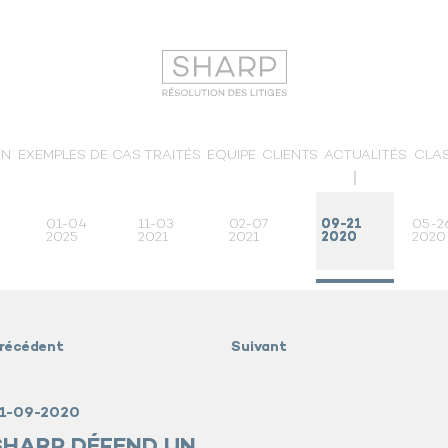
ON
EXEMPLES DE CAS TRAITÉS
EQUIPE
CLIENTS
ACTUALITÉS
CLA
01-04
11-03
02-07
09-21
05-2
2025
2021
2021
2020
2020
récédent
Suivant
1-09-2020
SHARP DÉFEND UN