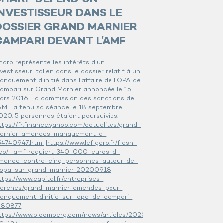
INVESTISSEUR DANS LE
DOSSIER GRAND MARNIER
CAMPARI DEVANT L’AMF
harp représente les intérêts d'un
nvestisseur italien dans le dossier relatif à un
anquement d'initié dans l'affaire de l'OPA de
ampari sur Grand Marnier annoncée le 15
ars 2016. La commission des sanctions de
'AMF a tenu sa séance le 18 septembre
020. 5 personnes étaient poursuivies.
ttps://fr.finance.yahoo.com/actualites/grand-
arnier-amendes-manquement-d-
54740947.html
https://www.lefigaro.fr/flash-
co/l-amf-requiert-340-000-euros-d-
mende-contre-cinq-personnes-autour-de-
-opa-sur-grand-marnier-20200918
ttps://www.capital.fr/entreprises-
arches/grand-marnier-amendes-pour-
anquement-dinitie-sur-lopa-de-campari-
380877
ttps://www.bloomberg.com/news/articles/2020-